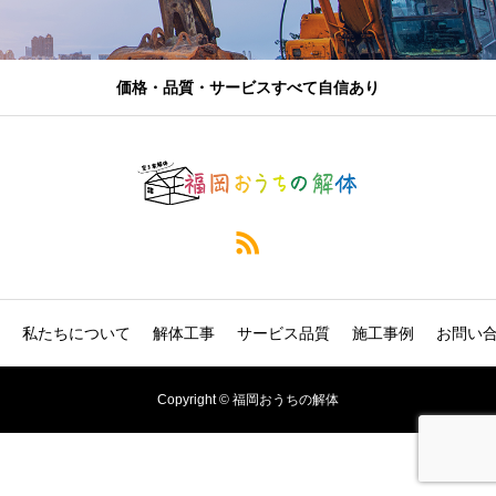
価格・品質・サービスすべて自信あり
私たちについて
解体工事
サービス品質
施工事例
お問い
Copyright © 福岡おうちの解体
電話
LINE見積り
Web見積り