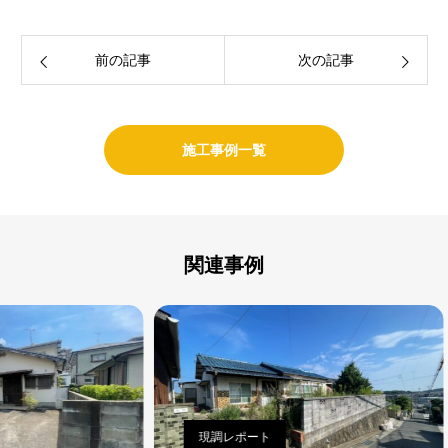
前の記事
次の記事
施工事例一覧
関連事例
現調レポート
現調