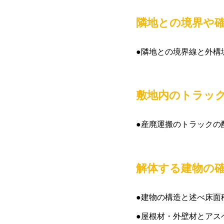
隣地との境界や
●隣地との境界線と外構
敷地内のトラッ
●産廃運搬のトラックの
解体する建物の
●建物の構造と述べ床面
●屋根材・外壁材とアス