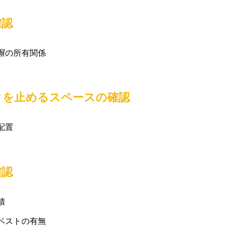
確認
塀の所有関係
クを止めるスペースの確認
配置
確認
積
ベストの有無