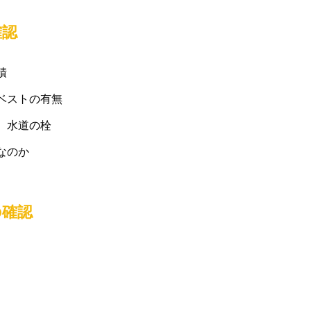
確認
積
ベストの有無
、水道の栓
なのか
の確認