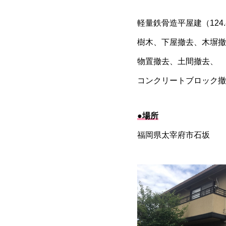
軽量鉄骨造平屋建（124.8
樹木、下屋撤去、木塀撤
物置撤去、土間撤去、
コンクリートブロック撤
●場所
福岡県太宰府市石坂