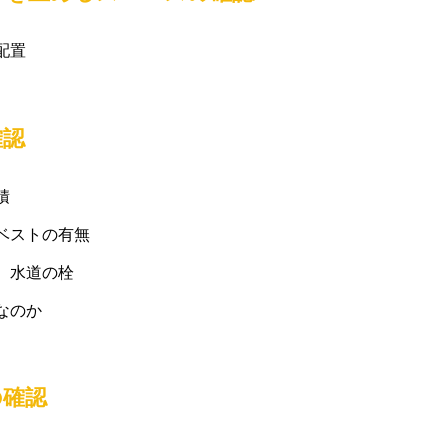
配置
確認
積
ベストの有無
、水道の栓
なのか
の確認